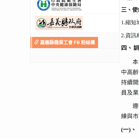
三、使
1.縮
2.資
嘉義縣職業工會 FB 粉絲團
四、
本
中高齡
持續開
員及業
遵
練與市
(
一
)
、