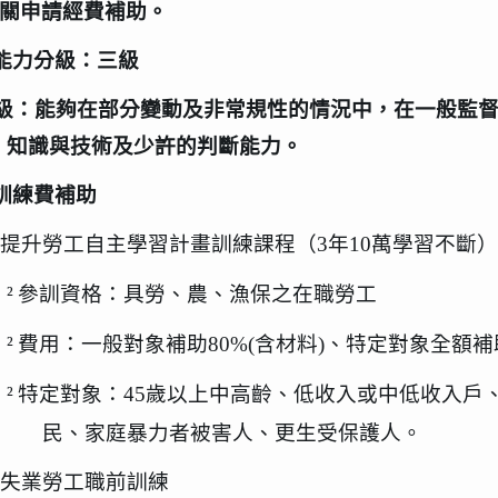
關申請經費補助。
能力分級：三級
級：能夠在部分變動及非常規性的情況中，在一般監
知識與技術及少許的判斷能力。
訓練費補助
提升勞工自主學習計畫訓練課程（
3
年
10
萬學習不斷）
²
參訓資格：具勞、農、漁保之在職勞工
²
費用：一般對象補助
80%(
含材料
)
、特定對象全額補
²
特定對象：
45
歲以上中高齡、低收入或中低收入戶
民、家庭暴力者被害人、更生受保護人。
失業勞工職前訓練