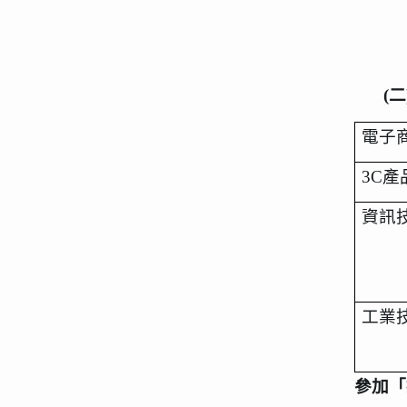
(
二
電子
3C
產
資訊
工業
參加「