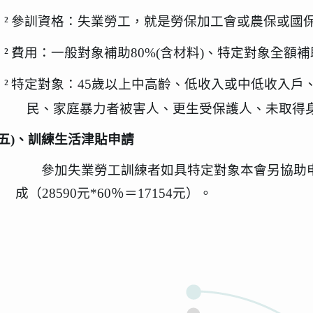
²
參訓資格：失業勞工，就是勞保加工會或農保或國
²
費用：一般對象補助
80%(
含材料
)
、特定對象全額補
²
特定對象：
45
歲以上中高齡、低收入或中低收入戶
民、家庭暴力者被害人、更生受保護人、未取得
五
)
、訓練生活津貼申請
參加失業勞工訓練者如具特定對象本會另協助
成（
28590
元
*60
％＝
17154
元）。